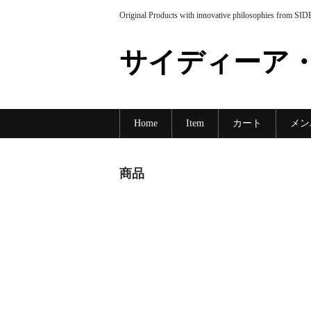
Original Products with innovative philosophies from SI
サイディーア
Home
Item
カート
メン
商品