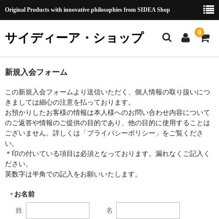
Original Products with innovative philosophies from SIDEA Shop
0
サイディーア・ショップ
Home
新規入会フォーム
Item
この新規入会フォームより送信いただく、個人情報の取り扱いにつ
きましては細心の注意を払っております。
カート
お預かりしたお客様の情報は本人様へのお問い合わせ内容について
のご返答や情報のご提供の目的であり、他の目的に使用することは
メンバー
ございません。詳しくは「プライバシーポリシー」をご覧くださ
い。
特定商取引法に基づく表記
＊印の付いている項目は必須となっております。漏れなくご記入く
ださい。
会社概要
英数字は半角での記入をお願いいたします。
お名前
Contact
＊
姓
名